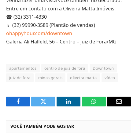
Venha fazer uma vista você também no decorado.
Entre em contato com a Oliveira Matta Imóveis:
☎ (32) 3311-4330
📱 (32) 99990-3589 (Plantão de vendas)
ohappyhour.com/downtown
Galeria Ali Halfeld, 56 – Centro – Juiz de Fora/MG
apartamentos
centro de juiz de fora
Downtown
juiz de fora
minas gerais
oliveira matta
vídeo
Facebook
Twitter
LinkedIn
WhatsApp
Email
VOCÊ TAMBÉM PODE GOSTAR