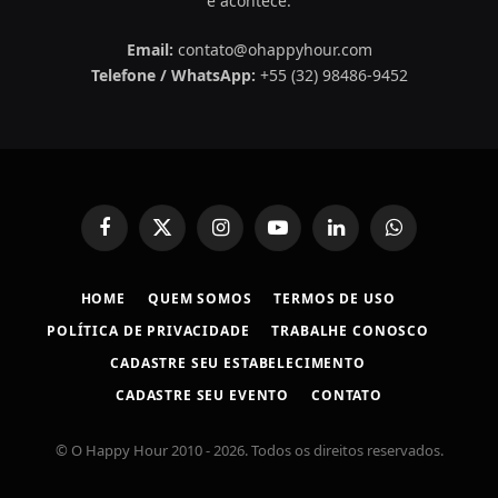
e acontece.
Email:
contato@ohappyhour.com
Telefone / WhatsApp:
+55 (32) 98486-9452
Facebook
X
Instagram
YouTube
LinkedIn
WhatsApp
(Twitter)
HOME
QUEM SOMOS
TERMOS DE USO
POLÍTICA DE PRIVACIDADE
TRABALHE CONOSCO
CADASTRE SEU ESTABELECIMENTO
CADASTRE SEU EVENTO
CONTATO
© O Happy Hour 2010 - 2026. Todos os direitos reservados.