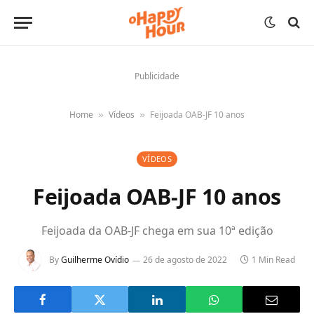
Publicidade
Home
Vídeos
Feijoada OAB-JF 10 anos
»
»
VÍDEOS
Feijoada OAB-JF 10 anos
Feijoada da OAB-JF chega em sua 10ª edição
By
Guilherme Ovídio
26 de agosto de 2022
1 Min Read