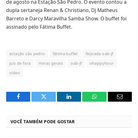
de agosto na Estação São Pedro. O evento contou a
dupla sertaneja Renan & Christiano, Dj Matheus
Barreto e Darcy Maravilha Samba Show. O buffet foi
assinado pelo Fátima Buffet.
estação são pedro
fátima buffet
feijoada oab-jf
juiz de fora
minas gerais
oab-jf
ohappyhour
vídeo
Facebook
Twitter
LinkedIn
WhatsApp
Email
VOCÊ TAMBÉM PODE GOSTAR