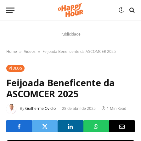
Publicidade
Home
Vídeos
Feijoada Beneficente da ASCOMCER 2025
»
»
VÍDEOS
Feijoada Beneficente da
ASCOMCER 2025
By
Guilherme Ovídio
28 de abril de 2025
1 Min Read