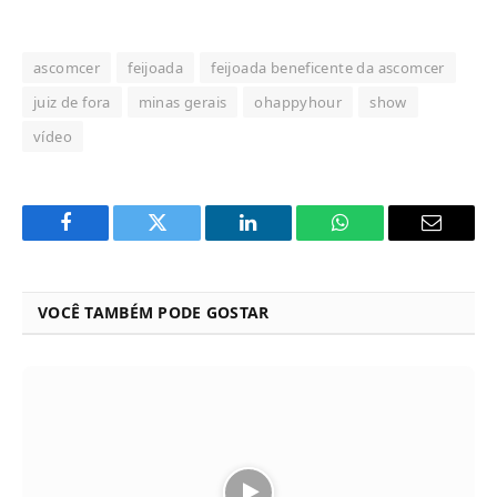
ascomcer
feijoada
feijoada beneficente da ascomcer
juiz de fora
minas gerais
ohappyhour
show
vídeo
Facebook
Twitter
LinkedIn
WhatsApp
Email
VOCÊ TAMBÉM PODE GOSTAR