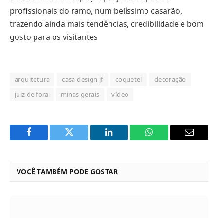
profissionais do ramo, num belíssimo casarão,
trazendo ainda mais tendências, credibilidade e bom
gosto para os visitantes
arquitetura
casa design jf
coquetel
decoração
juiz de fora
minas gerais
vídeo
Facebook
Twitter
LinkedIn
WhatsApp
Email
VOCÊ TAMBÉM PODE GOSTAR