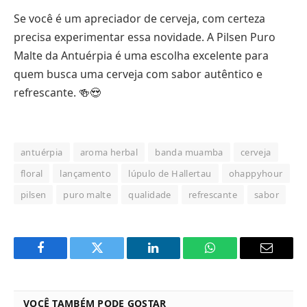
Se você é um apreciador de cerveja, com certeza
precisa experimentar essa novidade. A Pilsen Puro
Malte da Antuérpia é uma escolha excelente para
quem busca uma cerveja com sabor autêntico e
refrescante. 🍻😍
antuérpia
aroma herbal
banda muamba
cerveja
floral
lançamento
lúpulo de Hallertau
ohappyhour
pilsen
puro malte
qualidade
refrescante
sabor
Facebook
Twitter
LinkedIn
WhatsApp
Email
VOCÊ TAMBÉM PODE GOSTAR