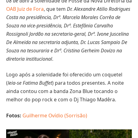
08 de abril
a solenidade de Posse da Nova Diretoria da
OAB Juiz de Fora
, que tem
Dr. Alexandre Atilio Rodrigues
Costa na presidência, Drª. Marcela Morales Corrêa de
Souza na vice-presidência, Drª. Estefânia Carvalho
Rossignoli Jordão na secretaria-geral, Drª. Ivone Juscelina
De Almeida na secretaria adjunta, Dr. Lucas Sampaio De
Souza na tesouraria e Drª. Cristina Gerheim Dovizo
na
diretoria institucional
.
Logo após a solenidade foi oferecido um coquetel
(
leia-se Fatima Buffet
) para todos presentes. A noite
ainda contou com a banda Zona Blue tocando o
melhor do pop rock e com o Dj Thiago Madêra.
Fotos:
Guilherme Ovídio (Sorrisão)