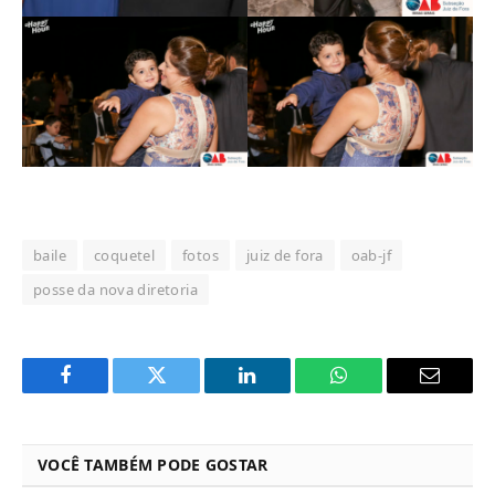
baile
coquetel
fotos
juiz de fora
oab-jf
posse da nova diretoria
Facebook
Twitter
LinkedIn
WhatsApp
Email
VOCÊ TAMBÉM PODE GOSTAR