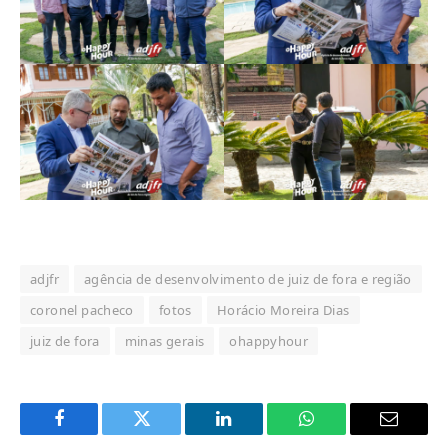
adjfr
agência de desenvolvimento de juiz de fora e região
coronel pacheco
fotos
Horácio Moreira Dias
juiz de fora
minas gerais
ohappyhour
Facebook
Twitter
LinkedIn
WhatsApp
Email