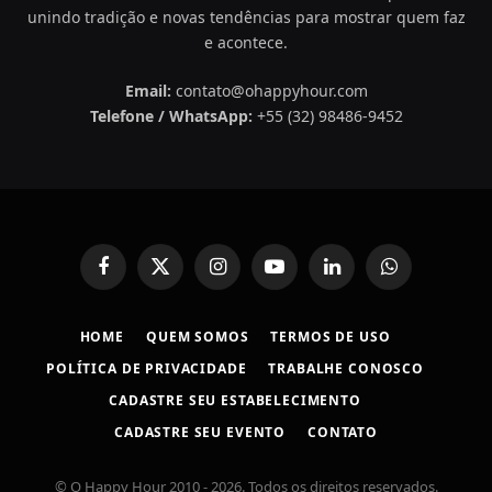
unindo tradição e novas tendências para mostrar quem faz
e acontece.
Email:
contato@ohappyhour.com
Telefone / WhatsApp:
+55 (32) 98486-9452
Facebook
X
Instagram
YouTube
LinkedIn
WhatsApp
(Twitter)
HOME
QUEM SOMOS
TERMOS DE USO
POLÍTICA DE PRIVACIDADE
TRABALHE CONOSCO
CADASTRE SEU ESTABELECIMENTO
CADASTRE SEU EVENTO
CONTATO
© O Happy Hour 2010 - 2026. Todos os direitos reservados.