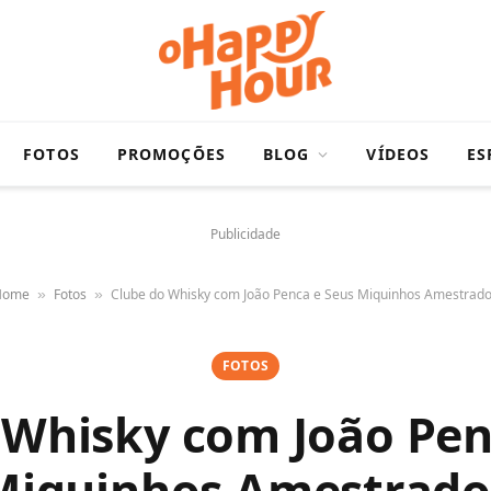
FOTOS
PROMOÇÕES
BLOG
VÍDEOS
ES
Publicidade
Home
Fotos
Clube do Whisky com João Penca e Seus Miquinhos Amestrad
»
»
FOTOS
 Whisky com João Pen
Miquinhos Amestrado