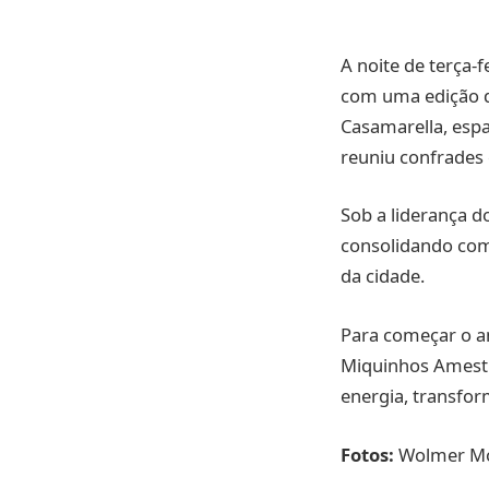
A noite de terça-
com uma edição qu
Casamarella, espa
reuniu confrades
Sob a liderança d
consolidando como
da cidade.
Para começar o a
Miquinhos Amestr
energia, transfor
Fotos:
Wolmer Mo