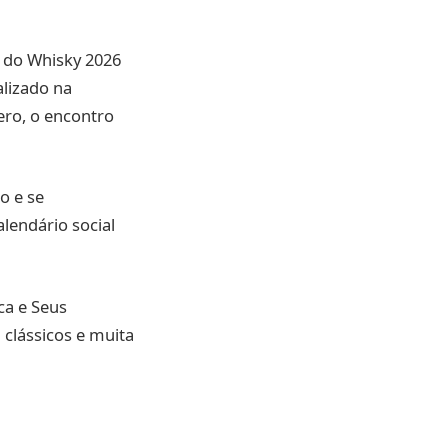
e do Whisky 2026
alizado na
ero, o encontro
o e se
lendário social
ca e Seus
clássicos e muita