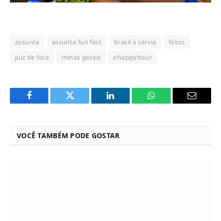
assunta
assunta fun fest
brasil x sérvia
fotos
juiz de fora
minas gerais
ohappyhour
Facebook
Twitter
LinkedIn
WhatsApp
Email
VOCÊ TAMBÉM PODE GOSTAR