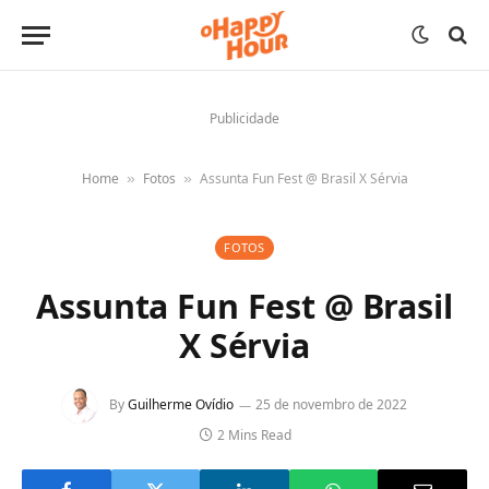
Publicidade
Home
Fotos
Assunta Fun Fest @ Brasil X Sérvia
»
»
FOTOS
Assunta Fun Fest @ Brasil
X Sérvia
By
Guilherme Ovídio
25 de novembro de 2022
2 Mins Read