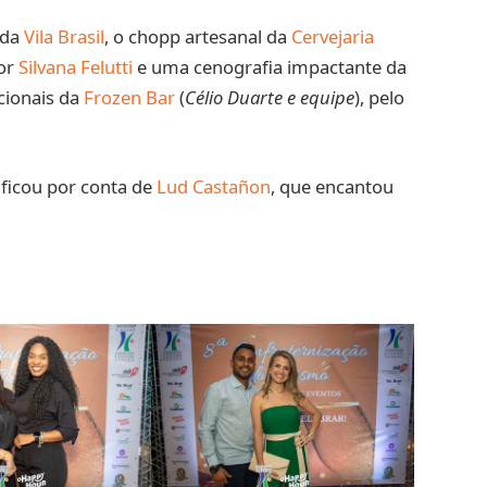
 da
Vila Brasil
, o chopp artesanal da
Cervejaria
por
Silvana Felutti
e uma cenografia impactante da
cionais da
Frozen Bar
(
Célio Duarte e equipe
), pelo
 ficou por conta de
Lud Castañon
, que encantou