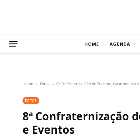
HOME
AGENDA
Home
Fotos
8ª Confraternização do Turismo, Gastronomia e
»
»
FOTOS
8ª Confraternização 
e Eventos