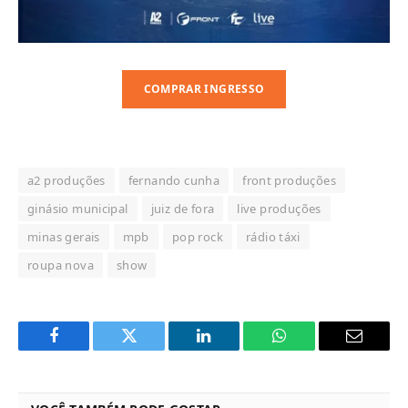
COMPRAR INGRESSO
a2 produções
fernando cunha
front produções
ginásio municipal
juiz de fora
live produções
minas gerais
mpb
pop rock
rádio táxi
roupa nova
show
Facebook
Twitter
LinkedIn
WhatsApp
Email