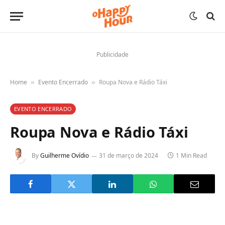
Publicidade
Home
Evento Encerrado
Roupa Nova e Rádio Táxi
»
»
EVENTO ENCERRADO
Roupa Nova e Rádio Táxi
By
Guilherme Ovídio
31 de março de 2024
1 Min Read