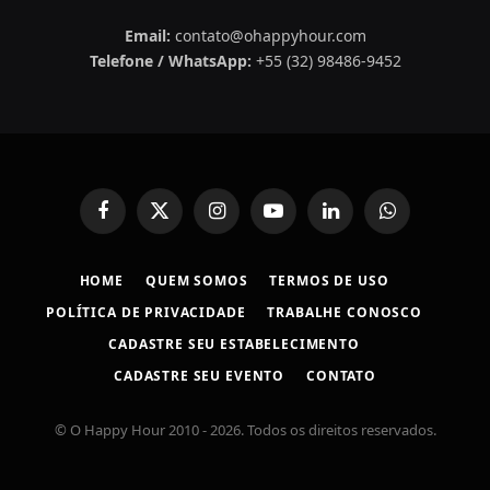
Email:
contato@ohappyhour.com
Telefone / WhatsApp:
+55 (32) 98486-9452
Facebook
X
Instagram
YouTube
LinkedIn
WhatsApp
(Twitter)
HOME
QUEM SOMOS
TERMOS DE USO
POLÍTICA DE PRIVACIDADE
TRABALHE CONOSCO
CADASTRE SEU ESTABELECIMENTO
CADASTRE SEU EVENTO
CONTATO
© O Happy Hour 2010 - 2026. Todos os direitos reservados.