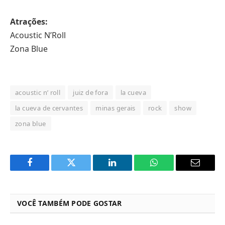
Atrações:
Acoustic N’Roll
Zona Blue
acoustic n’ roll
juiz de fora
la cueva
la cueva de cervantes
minas gerais
rock
show
zona blue
Facebook
Twitter
LinkedIn
WhatsApp
Email
VOCÊ TAMBÉM PODE GOSTAR