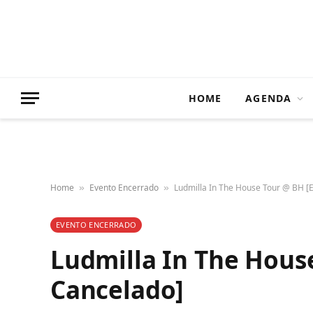
HOME
AGENDA
Home
Evento Encerrado
Ludmilla In The House Tour @ BH [
»
»
EVENTO ENCERRADO
Ludmilla In The Hous
Cancelado]