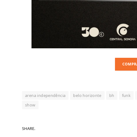
COMPR
arena independência
belo horizonte
bh
funk
show
SHARE.