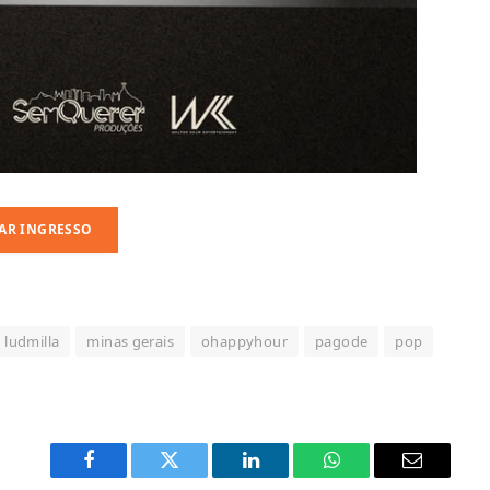
AR INGRESSO
ludmilla
minas gerais
ohappyhour
pagode
pop
Facebook
Twitter
LinkedIn
WhatsApp
Email