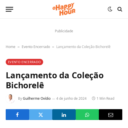
Publicidade
Home
Evento Encerrado
Lançamento da Coleção Bichorelê
»
»
EVENTO ENCERRADO
Lançamento da Coleção
Bichorelê
By
Guilherme Ovídio
4 de junho de 2024
1 Min Read