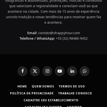
fotográficas e audiovisuais, promoções, notícias e conteúdos
que valorizam a regionalidade e conectam você ao que
acontece na cidade. Com mais de 15 anos de experiência
unindo tradição e novas tendências para mostrar quem faz
e acontece.
Email:
contato@ohappyhour.com
Telefone / WhatsApp:
+55 (32) 98486-9452
Facebook
X
Instagram
YouTube
LinkedIn
WhatsApp
(Twitter)
HOME
QUEM SOMOS
TERMOS DE USO
POLÍTICA DE PRIVACIDADE
TRABALHE CONOSCO
CADASTRE SEU ESTABELECIMENTO