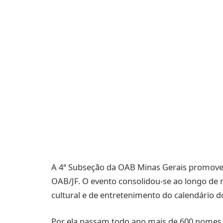
A 4ª Subseção da OAB Minas Gerais promove m
OAB/JF. O evento consolidou-se ao longo d
cultural e de entretenimento do calendário do
Por ela passam todo ano mais de 600 nomes do