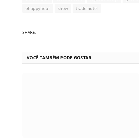
ohappyhour
show
trade hotel
SHARE.
VOCÊ TAMBÉM PODE GOSTAR