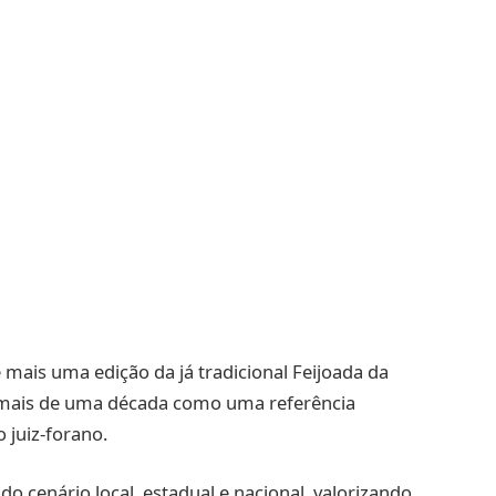
ais uma edição da já tradicional Feijoada da
e mais de uma década como uma referência
 juiz-forano.
 cenário local, estadual e nacional, valorizando