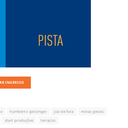
AR INGRESSO
ão
humberto gessinger
juiz de fora
minas gerais
start produções
terrazzo