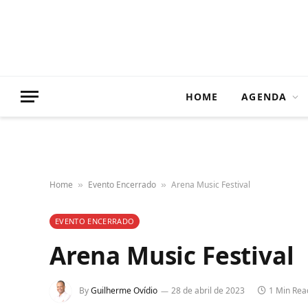
HOME
AGENDA
Home
Evento Encerrado
Arena Music Festival
»
»
EVENTO ENCERRADO
Arena Music Festival
By
Guilherme Ovídio
28 de abril de 2023
1 Min Rea