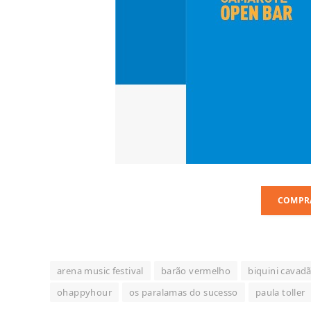
COMPR
arena music festival
barão vermelho
biquini cavad
ohappyhour
os paralamas do sucesso
paula toller