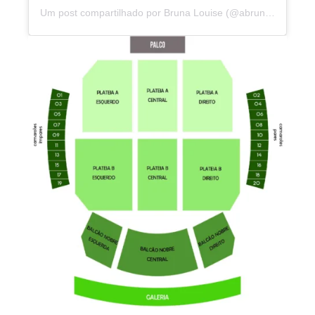
Um post compartilhado por Bruna Louise (@abrunalouise)