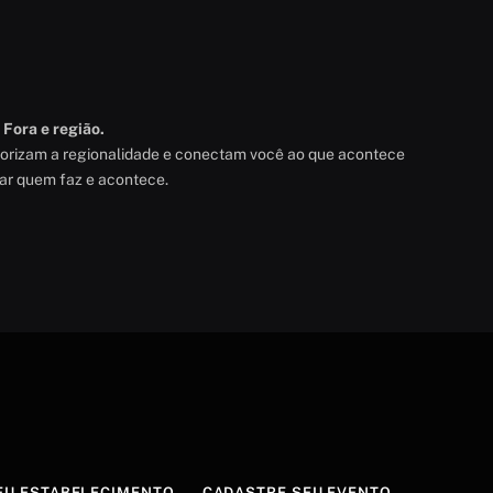
 Fora e região.
alorizam a regionalidade e conectam você ao que acontece
rar quem faz e acontece.
EU ESTABELECIMENTO
CADASTRE SEU EVENTO