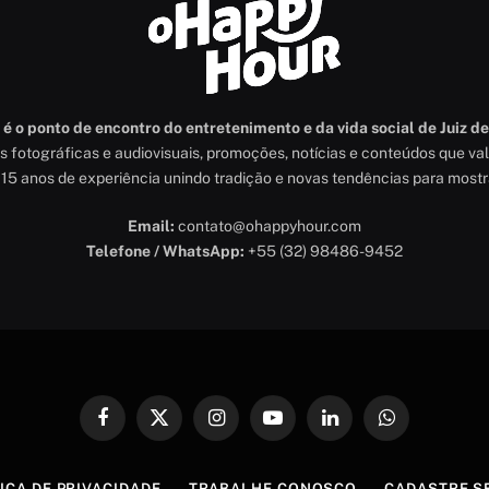
 o ponto de encontro do entretenimento e da vida social de Juiz de
as fotográficas e audiovisuais, promoções, notícias e conteúdos que v
15 anos de experiência unindo tradição e novas tendências para most
Email:
contato@ohappyhour.com
Telefone / WhatsApp:
+55 (32) 98486-9452
Facebook
X
Instagram
YouTube
LinkedIn
WhatsApp
(Twitter)
ICA DE PRIVACIDADE
TRABALHE CONOSCO
CADASTRE S