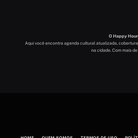
O Happy Hour é
Aqui você encontra agenda cultural atualizada, cobertur
na cidade. Com mais de 
HOME
QUEM SOMOS
TERMOS DE USO
POLÍT