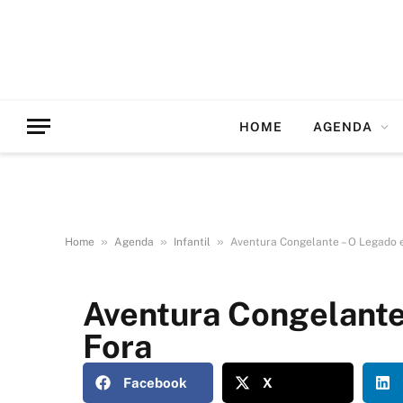
HOME
AGENDA
»
»
»
Home
Agenda
Infantil
Aventura Congelante – O Legado e
Aventura Congelante
Fora
Facebook
X