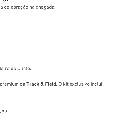
e a celebração na chegada:
rro do Cristo.
e premium da
Track & Field
. O kit exclusivo inclui:
ção.