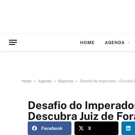
HOME
AGENDA
»
»
»
Home
Agenda
Esportes
Desafio do Imperador – Circuito 
Desafio do Imperador
Descubra Juiz de For
Facebook
X